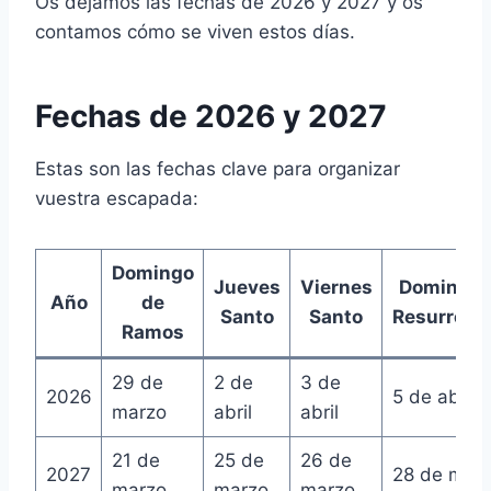
Os dejamos las fechas de 2026 y 2027 y os
contamos cómo se viven estos días.
Fechas de 2026 y 2027
Estas son las fechas clave para organizar
vuestra escapada:
Domingo
Jueves
Viernes
Domingo 
Año
de
Santo
Santo
Resurrecc
Ramos
29 de
2 de
3 de
2026
5 de abril
marzo
abril
abril
21 de
25 de
26 de
2027
28 de mar
marzo
marzo
marzo