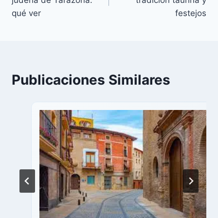
judería de Tarazona:
tradición taurina y
entradas
qué ver
festejos
Publicaciones Similares