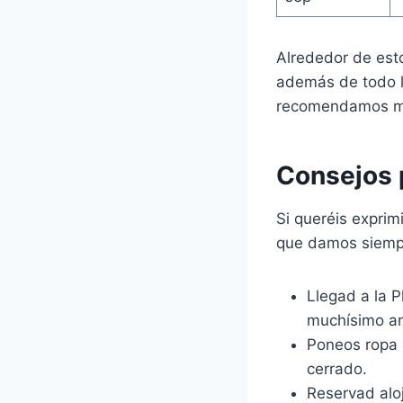
Alrededor de est
además de todo l
recomendamos mir
Consejos p
Si queréis expri
que damos siempr
Llegad a la P
muchísimo an
Poneos ropa 
cerrado.
Reservad alo