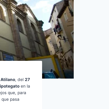
 Atilano
, del
27
ipotegato
en la
ejos que, para
o que pasa