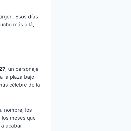
argen. Esos días
mucho más allá,
 27
, un personaje
a la plaza bajo
 más célebre de la
u nombre, los
s los meses que
s a acabar