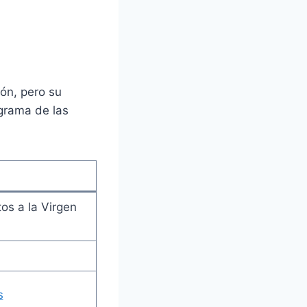
ión, pero su
ograma de las
tos a la Virgen
s