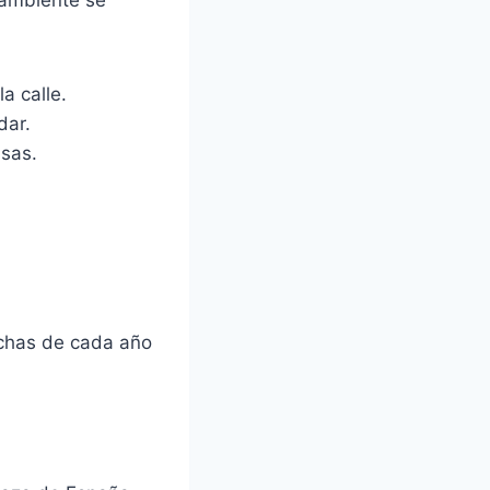
a calle.
dar.
nsas.
echas de cada año